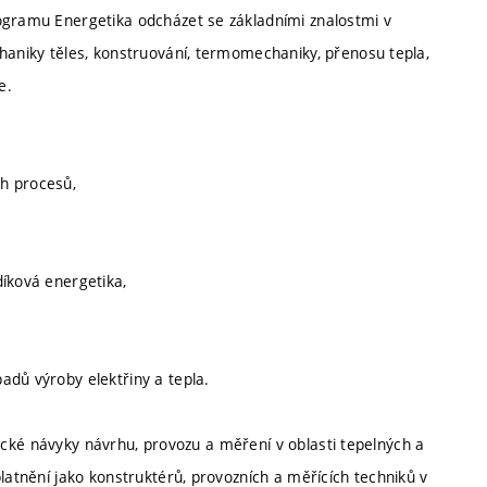
rogramu Energetika odcházet se základními znalostmi v
chaniky těles, konstruování, termomechaniky, přenosu tepla,
e.
h procesů,
díková energetika,
adů výroby elektřiny a tepla.
aktické návyky návrhu, provozu a měření v oblasti tepelných a
latnění jako konstruktérů, provozních a měřících techniků v