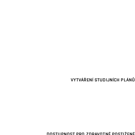
VYTVÁŘENÍ STUDIJNÍCH PLÁNŮ
DOSTUPNOST PRO ZDRAVOTNĚ POSTIŽENÉ