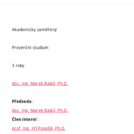
Akademicky zaměřený
Prezenční studium
3 roky
doc. Ing. Marek Baláš, Ph.D.
:
Předseda
doc. Ing. Marek Baláš, Ph.D.
:
Člen interní
prof. Ing. Jiří Pospíšil, Ph.D.