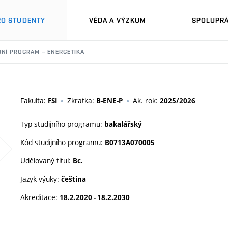
RO STUDENTY
VĚDA A VÝZKUM
SPOLUPRÁ
JNÍ PROGRAM – ENERGETIKA
Fakulta:
Zkratka:
Ak. rok:
FSI
B-ENE-P
2025/2026
Typ studijního programu:
bakalářský
Kód studijního programu:
B0713A070005
Udělovaný titul:
Bc.
Jazyk výuky:
čeština
Akreditace:
18.2.2020 - 18.2.2030