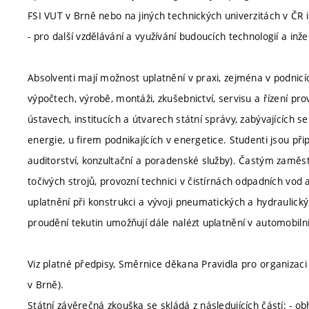
FSI VUT v Brně nebo na jiných technických univerzitách v ČR i
- pro další vzdělávání a využívání budoucích technologií a in
Absolventi mají možnost uplatnění v praxi, zejména v podnicích
výpočtech, výrobě, montáži, zkušebnictví, servisu a řízení p
ústavech, institucích a útvarech státní správy, zabývajících se
energie, u firem podnikajících v energetice. Studenti jsou p
auditorství, konzultační a poradenské služby). Častým zaměs
točivých strojů, provozní technici v čistírnách odpadních vod
uplatnění při konstrukci a vývoji pneumatických a hydraulický
proudění tekutin umožňují dále nalézt uplatnění v automobil
Viz platné předpisy, Směrnice děkana Pravidla pro organizaci
v Brně).
Státní závěrečná zkouška se skládá z následujících částí: - 