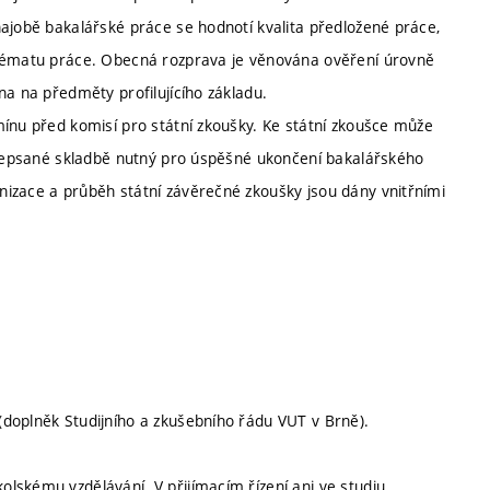
hajobě bakalářské práce se hodnotí kvalita předložené práce,
 tématu práce. Obecná rozprava je věnována ověření úrovně
na na předměty profilujícího základu.
mínu před komisí pro státní zkoušky. Ke státní zkoušce může
ředepsané skladbě nutný pro úspěšné ukončení bakalářského
izace a průběh státní závěrečné zkoušky jsou dány vnitřními
doplněk Studijního a zkušebního řádu VUT v Brně).
lskému vzdělávání. V přijímacím řízení ani ve studiu