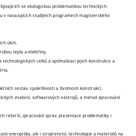
zabývajících se ekologickou problematikou technických
iu v navazujících studijních programech magisterského
ých úloh,
obou tepla a elektřiny,
 technologických celků a optimalizaci jejich konstrukce a
ria,
čních sestav, spolehlivosti a životnosti konstrukcí,
tických znalostí, softwarových nástrojů, a metod zpracování
h rešerší, zpracování zpráv, prezentace problematiky i
ti energetiky, ale i strojírenství, technologie a materiálů na