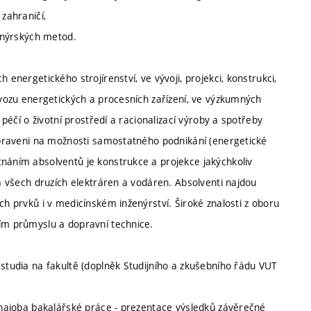
 zahraničí,
ženýrských metod.
 energetického strojírenství, ve vývoji, projekci, konstrukci,
rovozu energetických a procesních zařízení, ve výzkumných
 péčí o životní prostředí a racionalizací výroby a spotřeby
řipraveni na možnosti samostatného podnikání (energetické
tnáním absolventů je konstrukce a projekce jakýchkoliv
 a všech druzích elektráren a vodáren. Absolventi najdou
ch prvků i v medicínském inženýrství. Široké znalosti z oboru
ním průmyslu a dopravní technice.
 studia na fakultě (doplněk Studijního a zkušebního řádu VUT
obhajoba bakalářské práce - prezentace výsledků závěrečné