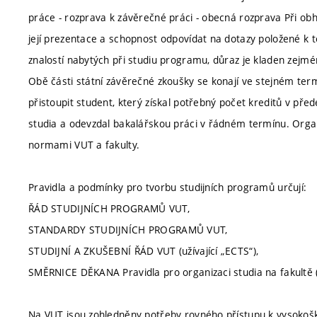
práce - rozprava k závěrečné práci - obecná rozprava Při ob
její prezentace a schopnost odpovídat na dotazy položené k
znalostí nabytých při studiu programu, důraz je kladen zejmé
Obě části státní závěrečné zkoušky se konají ve stejném ter
přistoupit student, který získal potřebný počet kreditů v p
studia a odevzdal bakalářskou práci v řádném termínu. Organ
normami VUT a fakulty.
Pravidla a podmínky pro tvorbu studijních programů určují:
ŘÁD STUDIJNÍCH PROGRAMŮ VUT,
STANDARDY STUDIJNÍCH PROGRAMŮ VUT,
STUDIJNÍ A ZKUŠEBNÍ ŘÁD VUT (užívající „ECTS“),
SMĚRNICE DĚKANA Pravidla pro organizaci studia na fakultě (
Na VUT jsou zohledněny potřeby rovného přístupu k vysokoško