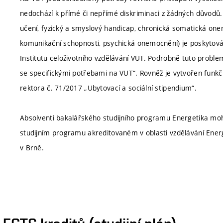
nedochází k přímé či nepřímé diskriminaci z žádných důvodů.
učení, fyzický a smyslový handicap, chronická somatická one
komunikační schopnosti, psychická onemocnění) je poskytová
Institutu celoživotního vzdělávání VUT. Podrobně tuto proble
se specifickými potřebami na VUT“. Rovněž je vytvořen funkčn
rektora č. 71/2017 „Ubytovací a sociální stipendium“.
Absolventi bakalářského studijního programu Energetika m
studijním programu akreditovaném v oblasti vzdělávání Energ
v Brně.