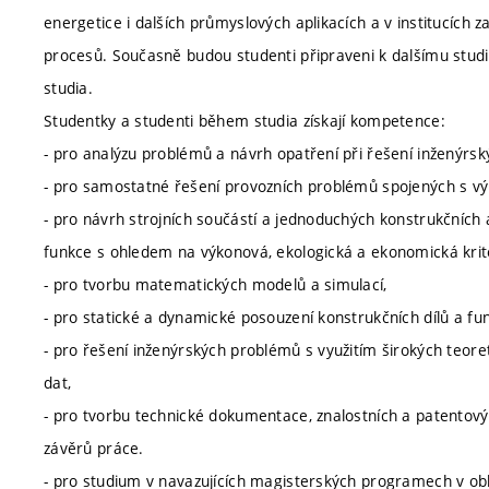
energetice i dalších průmyslových aplikacích a v institucích 
procesů. Současně budou studenti připraveni k dalšímu stud
studia.
Studentky a studenti během studia získají kompetence:
- pro analýzu problémů a návrh opatření při řešení inženýrsk
- pro samostatné řešení provozních problémů spojených s výr
- pro návrh strojních součástí a jednoduchých konstrukčních a
funkce s ohledem na výkonová, ekologická a ekonomická krité
- pro tvorbu matematických modelů a simulací,
- pro statické a dynamické posouzení konstrukčních dílů a funk
- pro řešení inženýrských problémů s využitím širokých teore
dat,
- pro tvorbu technické dokumentace, znalostních a patentovýc
závěrů práce.
- pro studium v navazujících magisterských programech v oblas