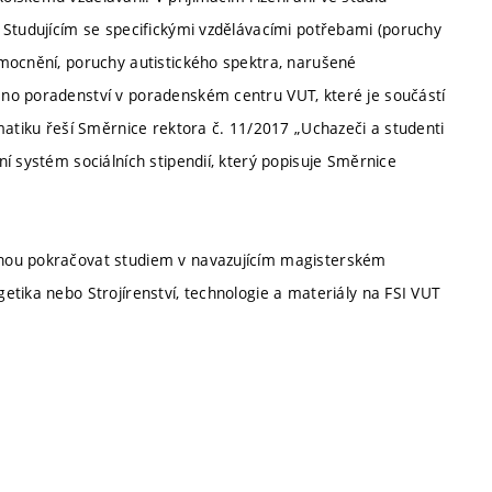
 Studujícím se specifickými vzdělávacími potřebami (poruchy
mocnění, poruchy autistického spektra, narušené
no poradenství v poradenském centru VUT, které je součástí
matiku řeší Směrnice rektora č. 11/2017 „Uchazeči a studenti
í systém sociálních stipendií, který popisuje Směrnice
ohou pokračovat studiem v navazujícím magisterském
etika nebo Strojírenství, technologie a materiály na FSI VUT