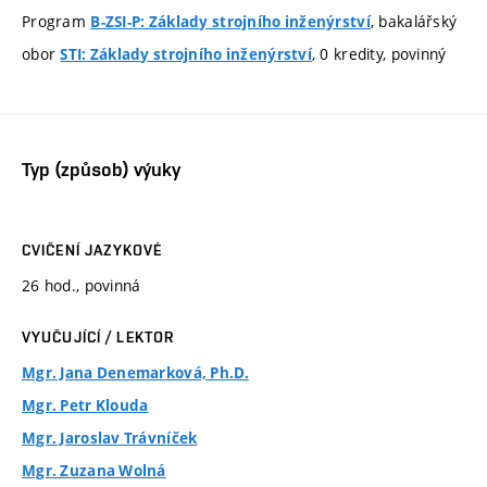
Program
, bakalářský
B-ZSI-P: Základy strojního inženýrství
obor
, 0 kredity, povinný
STI: Základy strojního inženýrství
Typ (způsob) výuky
CVIČENÍ JAZYKOVÉ
26 hod., povinná
VYUČUJÍCÍ / LEKTOR
Mgr. Jana Denemarková, Ph.D.
Mgr. Petr Klouda
Mgr. Jaroslav Trávníček
Mgr. Zuzana Wolná