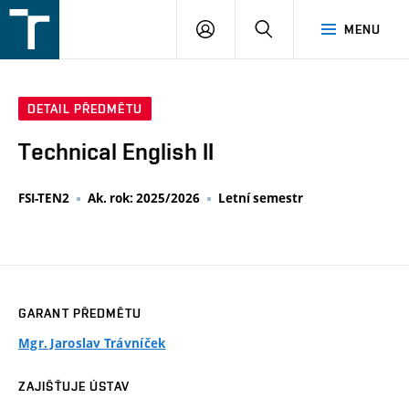
FSI
PŘIHLÁŠENÍ
HLEDAT
MENU
VUT
v
Brně
DETAIL PŘEDMĚTU
Technical English II
FSI-TEN2
Ak. rok: 2025/2026
Letní semestr
GARANT PŘEDMĚTU
Mgr. Jaroslav Trávníček
ZAJIŠŤUJE ÚSTAV