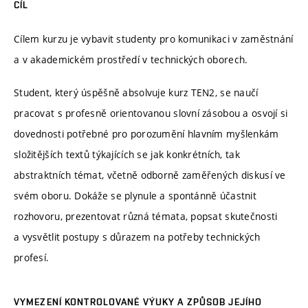
CÍL
Cílem kurzu je vybavit studenty pro komunikaci v zaměstnání
a v akademickém prostředí v technických oborech.
Student, který úspěšně absolvuje kurz TEN2, se naučí
pracovat s profesně orientovanou slovní zásobou a osvojí si
dovednosti potřebné pro porozumění hlavním myšlenkám
složitějších textů týkajících se jak konkrétních, tak
abstraktních témat, včetně odborně zaměřených diskusí ve
svém oboru. Dokáže se plynule a spontánně účastnit
rozhovoru, prezentovat různá témata, popsat skutečnosti
a vysvětlit postupy s důrazem na potřeby technických
profesí.
VYMEZENÍ KONTROLOVANÉ VÝUKY A ZPŮSOB JEJÍHO