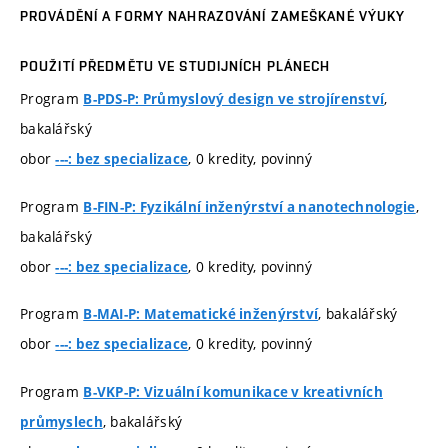
PROVÁDĚNÍ A FORMY NAHRAZOVÁNÍ ZAMEŠKANÉ VÝUKY
POUŽITÍ PŘEDMĚTU VE STUDIJNÍCH PLÁNECH
Program
,
B-PDS-P: Průmyslový design ve strojírenství
bakalářský
obor
, 0 kredity, povinný
---: bez specializace
Program
,
B-FIN-P: Fyzikální inženýrství a nanotechnologie
bakalářský
obor
, 0 kredity, povinný
---: bez specializace
Program
, bakalářský
B-MAI-P: Matematické inženýrství
obor
, 0 kredity, povinný
---: bez specializace
Program
B-VKP-P: Vizuální komunikace v kreativních
, bakalářský
průmyslech