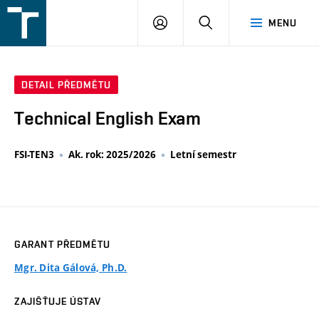
FSI
PŘIHLÁŠENÍ
HLEDAT
MENU
VUT
v
Brně
DETAIL PŘEDMĚTU
Technical English Exam
FSI-TEN3
Ak. rok: 2025/2026
Letní semestr
GARANT PŘEDMĚTU
Mgr. Dita Gálová, Ph.D.
ZAJIŠŤUJE ÚSTAV