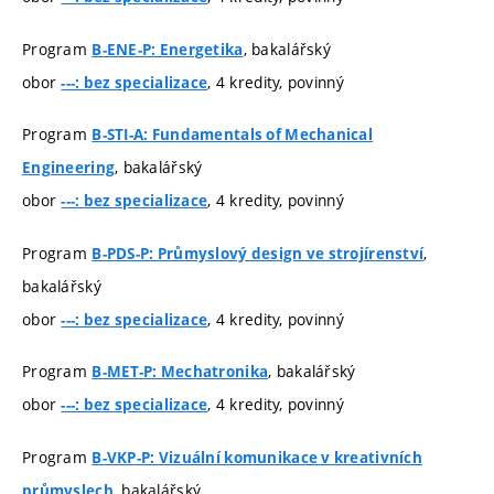
Program
, bakalářský
B-ENE-P: Energetika
obor
, 4 kredity, povinný
---: bez specializace
Program
B-STI-A: Fundamentals of Mechanical
, bakalářský
Engineering
obor
, 4 kredity, povinný
---: bez specializace
Program
,
B-PDS-P: Průmyslový design ve strojírenství
bakalářský
obor
, 4 kredity, povinný
---: bez specializace
Program
, bakalářský
B-MET-P: Mechatronika
obor
, 4 kredity, povinný
---: bez specializace
Program
B-VKP-P: Vizuální komunikace v kreativních
, bakalářský
průmyslech