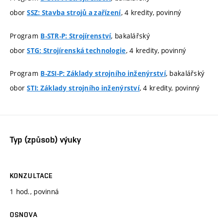
obor
, 4 kredity, povinný
SSZ: Stavba strojů a zařízení
Program
, bakalářský
B-STR-P: Strojírenství
obor
, 4 kredity, povinný
STG: Strojírenská technologie
Program
, bakalářský
B-ZSI-P: Základy strojního inženýrství
obor
, 4 kredity, povinný
STI: Základy strojního inženýrství
Typ (způsob) výuky
KONZULTACE
1 hod., povinná
OSNOVA