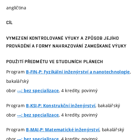
angličtina
CÍL
VYMEZENÍ KONTROLOVANÉ VÝUKY A ZPŮSOB JEJÍHO
PROVÁDĚNÍ A FORMY NAHRAZOVÁNÍ ZAMEŠKANÉ VÝUKY
POUŽITÍ PŘEDMĚTU VE STUDIJNÍCH PLÁNECH
Program
,
B-FIN-P: Fyzikální inženýrství a nanotechnologie
bakalářský
obor
, 4 kredity, povinný
---: bez specializace
Program
, bakalářský
B-KSI-P: Konstrukční inženýrství
obor
, 4 kredity, povinný
---: bez specializace
Program
, bakalářský
B-MAI-P: Matematické inženýrství
obor
, 4 kredity, povinný
---: bez specializace