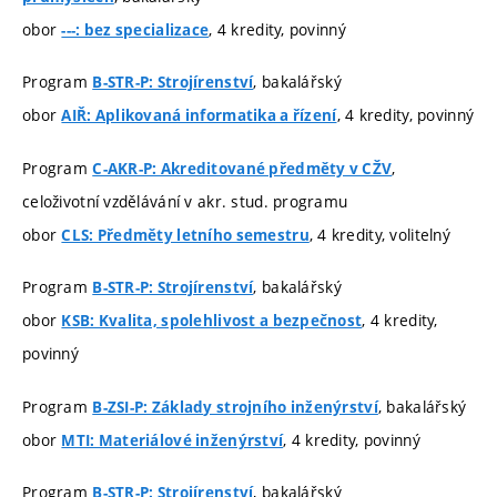
obor
, 4 kredity, povinný
---: bez specializace
Program
, bakalářský
B-STR-P: Strojírenství
obor
, 4 kredity, povinný
AIŘ: Aplikovaná informatika a řízení
Program
,
C-AKR-P: Akreditované předměty v CŽV
celoživotní vzdělávání v akr. stud. programu
obor
, 4 kredity, volitelný
CLS: Předměty letního semestru
Program
, bakalářský
B-STR-P: Strojírenství
obor
, 4 kredity,
KSB: Kvalita, spolehlivost a bezpečnost
povinný
Program
, bakalářský
B-ZSI-P: Základy strojního inženýrství
obor
, 4 kredity, povinný
MTI: Materiálové inženýrství
Program
, bakalářský
B-STR-P: Strojírenství