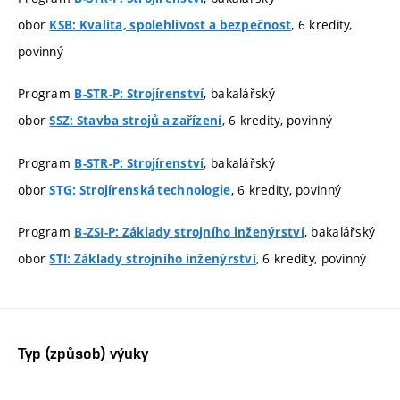
obor
, 6 kredity,
KSB: Kvalita, spolehlivost a bezpečnost
povinný
Program
, bakalářský
B-STR-P: Strojírenství
obor
, 6 kredity, povinný
SSZ: Stavba strojů a zařízení
Program
, bakalářský
B-STR-P: Strojírenství
obor
, 6 kredity, povinný
STG: Strojírenská technologie
Program
, bakalářský
B-ZSI-P: Základy strojního inženýrství
obor
, 6 kredity, povinný
STI: Základy strojního inženýrství
Typ (způsob) výuky