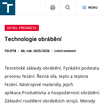
FSI
PŘIHLÁŠENÍ
HLEDAT
MENU
VUT
v
Brně
DETAIL PŘEDMĚTU
Technologie obrábění
FSI-DTB
Ak. rok: 2025/2026
Letní semestr
Teoretické základy obrábění. Fyzikální podstata
procesu řezání. Řezná síla, teplo a teplota
řezání. Nástrojové materiály, jejich
aplikace.Produktivita a hospodárnost obrábění.
Základní rozdělení obráběcích strojů. Metody