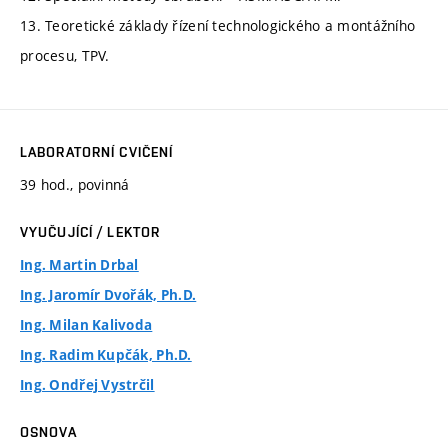
13. Teoretické základy řízení technologického a montážního
procesu, TPV.
LABORATORNÍ CVIČENÍ
39 hod., povinná
VYUČUJÍCÍ / LEKTOR
Ing. Martin Drbal
Ing. Jaromír Dvořák, Ph.D.
Ing. Milan Kalivoda
Ing. Radim Kupčák, Ph.D.
Ing. Ondřej Vystrčil
OSNOVA