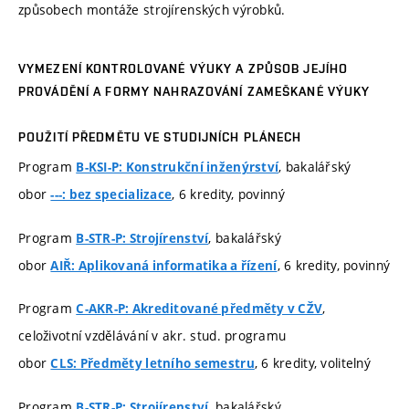
způsobech montáže strojírenských výrobků.
VYMEZENÍ KONTROLOVANÉ VÝUKY A ZPŮSOB JEJÍHO
PROVÁDĚNÍ A FORMY NAHRAZOVÁNÍ ZAMEŠKANÉ VÝUKY
POUŽITÍ PŘEDMĚTU VE STUDIJNÍCH PLÁNECH
Program
, bakalářský
B-KSI-P: Konstrukční inženýrství
obor
, 6 kredity, povinný
---: bez specializace
Program
, bakalářský
B-STR-P: Strojírenství
obor
, 6 kredity, povinný
AIŘ: Aplikovaná informatika a řízení
Program
,
C-AKR-P: Akreditované předměty v CŽV
celoživotní vzdělávání v akr. stud. programu
obor
, 6 kredity, volitelný
CLS: Předměty letního semestru
Program
, bakalářský
B-STR-P: Strojírenství