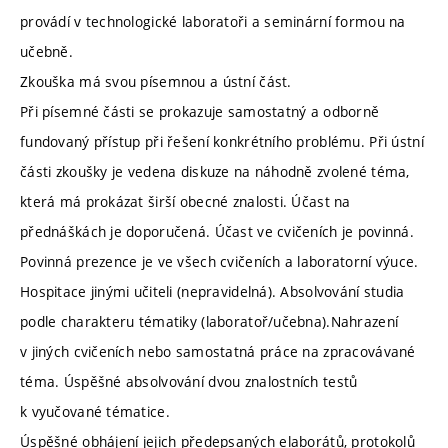
provádí v technologické laboratoři a seminární formou na
učebně.
Zkouška má svou písemnou a ústní část.
Při písemné části se prokazuje samostatný a odborně
fundovaný přístup při řešení konkrétního problému. Při ústní
části zkoušky je vedena diskuze na náhodně zvolené téma,
která má prokázat širší obecné znalosti. Účast na
přednáškách je doporučená. Účast ve cvičeních je povinná.
Povinná prezence je ve všech cvičeních a laboratorní výuce.
Hospitace jinými učiteli (nepravidelná). Absolvování studia
podle charakteru tématiky (laboratoř/učebna).Nahrazení
v jiných cvičeních nebo samostatná práce na zpracovávané
téma. Úspěšné absolvování dvou znalostních testů
k vyučované tématice.
Úspěšné obhájení jejich předepsaných elaborátů, protokolů