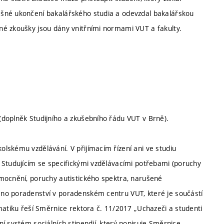
ěšné ukončení bakalářského studia a odevzdal bakalářskou
né zkoušky jsou dány vnitřními normami VUT a fakulty.
doplněk Studijního a zkušebního řádu VUT v Brně).
lskému vzdělávání. V přijímacím řízení ani ve studiu
 Studujícím se specifickými vzdělávacími potřebami (poruchy
mocnění, poruchy autistického spektra, narušené
no poradenství v poradenském centru VUT, které je součástí
matiku řeší Směrnice rektora č. 11/2017 „Uchazeči a studenti
í systém sociálních stipendií, který popisuje Směrnice