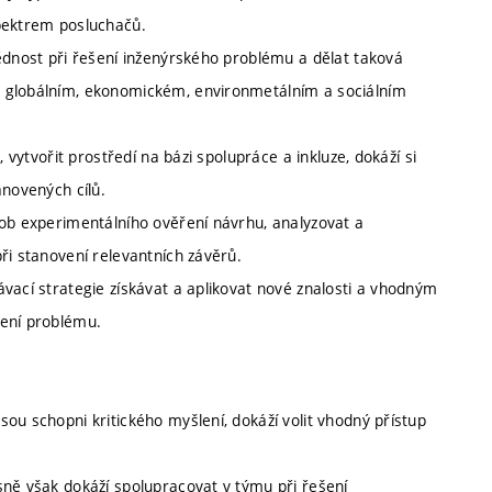
spektrem posluchačů.
ědnost při řešení inženýrského problému a dělat taková
v globálním, ekonomickém, environmetálním a sociálním
 vytvořit prostředí na bázi spolupráce a inkluze, dokáží si
anovených cílů.
sob experimentálního ověření návrhu, analyzovat a
ři stanovení relevantních závěrů.
vací strategie získávat a aplikovat nové znalosti a vhodným
šení problému.
ou schopni kritického myšlení, dokáží volit vhodný přístup
sně však dokáží spolupracovat v týmu při řešení