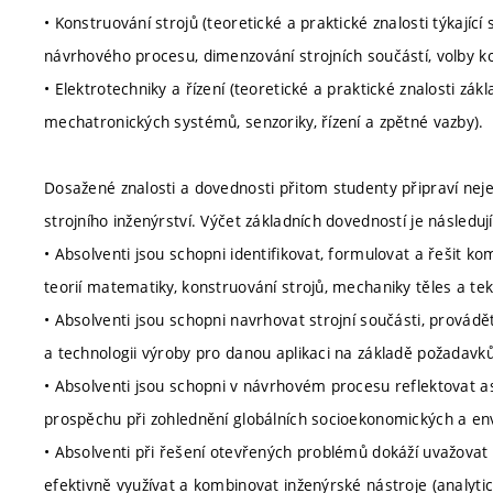
• Konstruování strojů (teoretické a praktické znalosti týkajíc
návrhového procesu, dimenzování strojních součástí, volby ko
• Elektrotechniky a řízení (teoretické a praktické znalosti zá
mechatronických systémů, senzoriky, řízení a zpětné vazby).
Dosažené znalosti a dovednosti přitom studenty připraví nejen
strojního inženýrství. Výčet základních dovedností je následují
• Absolventi jsou schopni identifikovat, formulovat a řešit 
teorií matematiky, konstruování strojů, mechaniky těles a tek
• Absolventi jsou schopni navrhovat strojní součásti, provádě
a technologii výroby pro danou aplikaci na základě požadavků
• Absolventi jsou schopni v návrhovém procesu reflektovat a
prospěchu při zohlednění globálních socioekonomických a en
• Absolventi při řešení otevřených problémů dokáží uvažovat v
efektivně využívat a kombinovat inženýrské nástroje (analytic