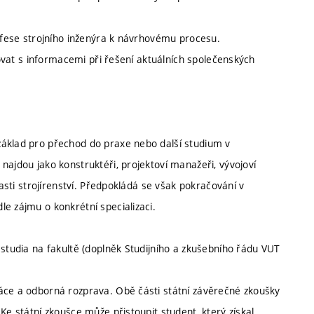
rofese strojního inženýra k návrhovému procesu.
acovat s informacemi při řešení aktuálních společenských
základ pro přechod do praxe nebo další studium v
najdou jako konstruktéři, projektoví manažeři, vývojoví
lasti strojírenství. Předpokládá se však pokračování v
e zájmu o konkrétní specializaci.
 studia na fakultě (doplněk Studijního a zkušebního řádu VUT
áce a odborná rozprava. Obě části státní závěrečné zkoušky
Ke státní zkoušce může přistoupit student, který získal