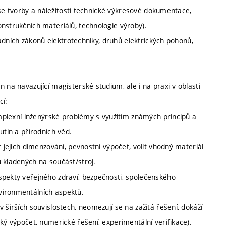
í se tvorby a náležitostí technické výkresové dokumentace,
nstrukčních materiálů, technologie výroby).
kladních zákonů elektrotechniky, druhů elektrických pohonů,
 na navazující magisterské studium, ale i na praxi v oblasti
cí:
komplexní inženýrské problémy s využitím známých principů a
utin a přírodních věd.
t jejich dimenzování, pevnostní výpočet, volit vhodný materiál
 kladených na součást/stroj.
spekty veřejného zdraví, bezpečnosti, společenského
vironmentálních aspektů.
 širších souvislostech, neomezují se na zažitá řešení, dokáží
ký výpočet, numerické řešení, experimentální verifikace).