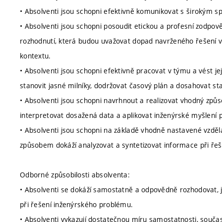
• Absolventi jsou schopni efektivně komunikovat s širokým 
• Absolventi jsou schopni posoudit etickou a profesní zodpov
rozhodnutí, která budou uvažovat dopad navrženého řešení 
kontextu.
• Absolventi jsou schopni efektivně pracovat v týmu a vést jej,
stanovit jasné milníky, dodržovat časový plán a dosahovat st
• Absolventi jsou schopni navrhnout a realizovat vhodný způ
interpretovat dosažená data a aplikovat inženýrské myšlení p
• Absolventi jsou schopni na základě vhodně nastavené vzdělá
způsobem dokáží analyzovat a syntetizovat informace při ře
Odborné způsobilosti absolventa:
• Absolventi se dokáží samostatně a odpovědně rozhodovat, js
při řešení inženýrského problému.
• Absolventi vykazují dostatečnou míru samostatnosti, souča