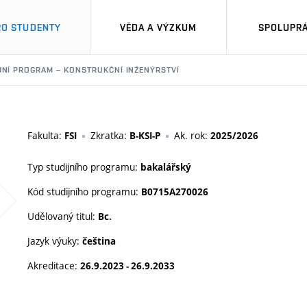
RO STUDENTY
VĚDA A VÝZKUM
SPOLUPRÁ
JNÍ PROGRAM – KONSTRUKČNÍ INŽENÝRSTVÍ
Fakulta:
Zkratka:
Ak. rok:
FSI
B-KSI-P
2025/2026
Typ studijního programu:
bakalářský
Kód studijního programu:
B0715A270026
Udělovaný titul:
Bc.
Jazyk výuky:
čeština
Akreditace:
26.9.2023 - 26.9.2033