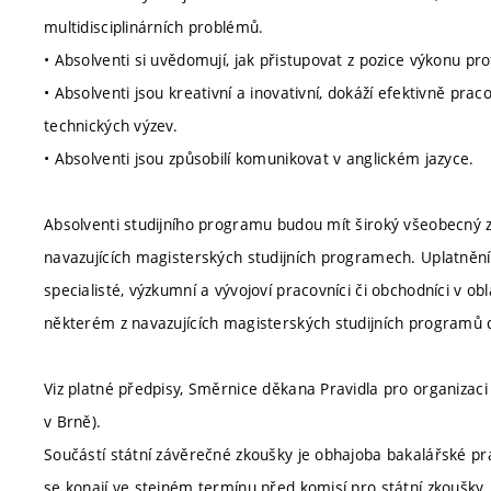
multidisciplinárních problémů.
• Absolventi si uvědomují, jak přistupovat z pozice výkonu p
• Absolventi jsou kreativní a inovativní, dokáží efektivně pr
technických výzev.
• Absolventi jsou způsobilí komunikovat v anglickém jazyce.
Absolventi studijního programu budou mít široký všeobecný 
navazujících magisterských studijních programech. Uplatnění 
specialisté, výzkumní a vývojoví pracovníci či obchodníci v ob
některém z navazujících magisterských studijních programů dl
Viz platné předpisy, Směrnice děkana Pravidla pro organizaci
v Brně).
Součástí státní závěrečné zkoušky je obhajoba bakalářské pr
se konají ve stejném termínu před komisí pro státní zkoušky. 