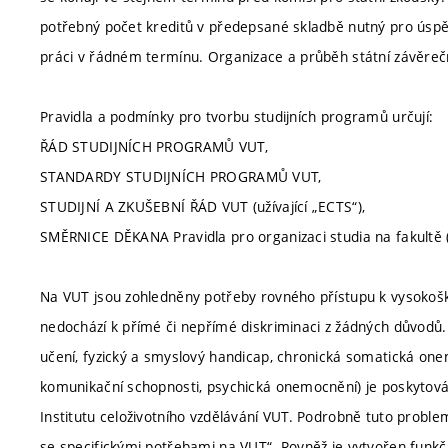
potřebný počet kreditů v předepsané skladbě nutný pro úsp
práci v řádném termínu. Organizace a průběh státní závěreč
Pravidla a podmínky pro tvorbu studijních programů určují:
ŘÁD STUDIJNÍCH PROGRAMŮ VUT,
STANDARDY STUDIJNÍCH PROGRAMŮ VUT,
STUDIJNÍ A ZKUŠEBNÍ ŘÁD VUT (užívající „ECTS“),
SMĚRNICE DĚKANA Pravidla pro organizaci studia na fakultě (
Na VUT jsou zohledněny potřeby rovného přístupu k vysokoško
nedochází k přímé či nepřímé diskriminaci z žádných důvodů.
učení, fyzický a smyslový handicap, chronická somatická one
komunikační schopnosti, psychická onemocnění) je poskytová
Institutu celoživotního vzdělávání VUT. Podrobně tuto proble
se specifickými potřebami na VUT“. Rovněž je vytvořen funkčn