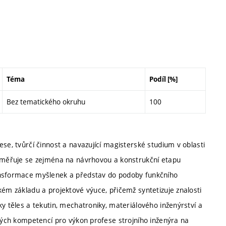
Téma
Podíl [%]
Bez tematického okruhu
100
se, tvůrčí činnost a navazující magisterské studium v oblasti
Zaměřuje se zejména na návrhovou a konstrukční etapu
ransformace myšlenek a představ do podoby funkčního
kém základu a projektové výuce, přičemž syntetizuje znalosti
y těles a tekutin, mechatroniky, materiálového inženýrství a
ových kompetencí pro výkon profese strojního inženýra na