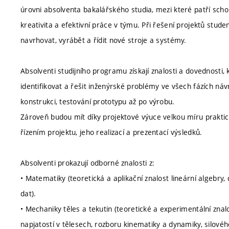
úrovni absolventa bakalářského studia, mezi které patří schop
kreativita a efektivní práce v týmu. Při řešení projektů st
navrhovat, vyrábět a řídit nové stroje a systémy.
Absolventi studijního programu získají znalosti a dovednosti,
identifikovat a řešit inženýrské problémy ve všech fázích n
konstrukci, testování prototypu až po výrobu.
Zároveň budou mít díky projektové výuce velkou míru praktick
řízením projektu, jeho realizací a prezentací výsledků.
Absolventi prokazují odborné znalosti z:
• Matematiky (teoretická a aplikační znalost lineární algebry, 
dat).
• Mechaniky těles a tekutin (teoretické a experimentální znal
napjatostí v tělesech, rozboru kinematiky a dynamiky, silovéh