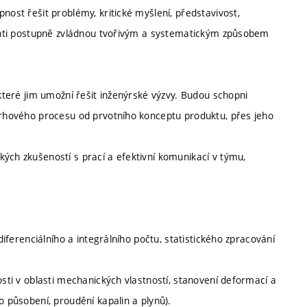
nost řešit problémy, kritické myšlení, představivost,
udenti postupně zvládnou tvořivým a systematickým způsobem
 které jim umožní řešit inženýrské výzvy. Budou schopni
ávrhového procesu od prvotního konceptu produktu, přes jeho
ých zkušeností s prací a efektivní komunikací v týmu,
diferenciálního a integrálního počtu, statistického zpracování
osti v oblasti mechanických vlastností, stanovení deformací a
o působení, proudění kapalin a plynů).