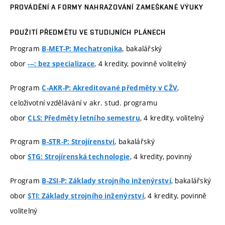
PROVÁDĚNÍ A FORMY NAHRAZOVÁNÍ ZAMEŠKANÉ VÝUKY
POUŽITÍ PŘEDMĚTU VE STUDIJNÍCH PLÁNECH
Program
, bakalářský
B-MET-P: Mechatronika
obor
, 4 kredity, povinně volitelný
---: bez specializace
Program
,
C-AKR-P: Akreditované předměty v CŽV
celoživotní vzdělávání v akr. stud. programu
obor
, 4 kredity, volitelný
CLS: Předměty letního semestru
Program
, bakalářský
B-STR-P: Strojírenství
obor
, 4 kredity, povinný
STG: Strojírenská technologie
Program
, bakalářský
B-ZSI-P: Základy strojního inženýrství
obor
, 4 kredity, povinně
STI: Základy strojního inženýrství
volitelný