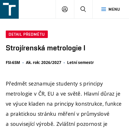
FSI
PŘIHLÁŠENÍ
HLEDAT
MENU
VUT
v
Brně
DETAIL PŘEDMĚTU
Strojírenská metrologie I
FSI-6SM
Ak. rok: 2026/2027
Letní semestr
Předmět seznamuje studenty s principy
metrologie v ČR, EU a ve světě. Hlavní důraz je
ve výuce kladen na principy konstrukce, funkce
a praktickou stránku měření v průmyslové
a související výrobě. Zvláštní pozornost je