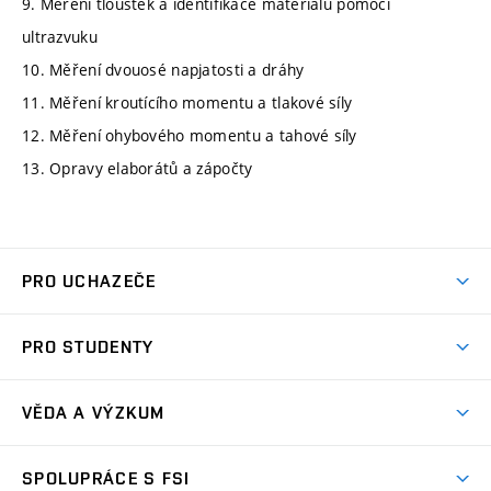
9. Měření tlouštěk a identifikace materiálu pomocí
ultrazvuku
10. Měření dvouosé napjatosti a dráhy
11. Měření kroutícího momentu a tlakové síly
12. Měření ohybového momentu a tahové síly
13. Opravy elaborátů a zápočty
PRO UCHAZEČE
Studuj strojní inženýrství
PRO STUDENTY
Nabídka studia
Předměty
Ambasadoři studia
VĚDA A VÝZKUM
Studijní programy
Přijímačky
Věda a výzkum na FSI
Studijní předpisy
SPOLUPRÁCE S FSI
Zápisy